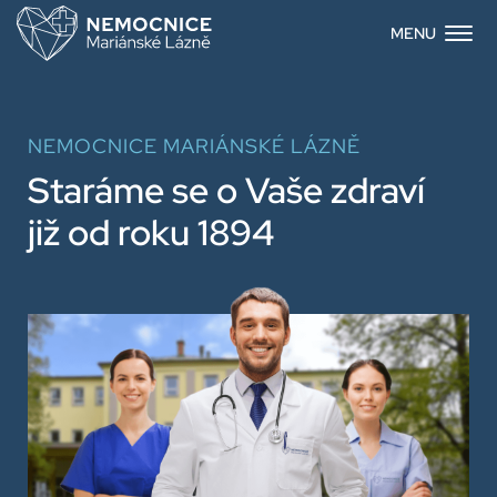
MENU
Úvod
Novinky
Oddělení
NEMOCNICE MARIÁNSKÉ LÁZNĚ
Pro pacienty
Staráme se o Vaše zdraví
Kariéra
již od roku 1894
Napsali jste o nás
Kontakty