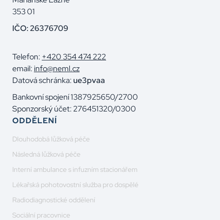
353 01
IČO: 26376709
Telefon:
+420 354 474 222
email:
info@neml.cz
Datová schránka:
ue3pvaa
Bankovní spojení 1387925650/2700
Sponzorský účet: 276451320/0300
ODDĚLENÍ
Dlouhodobá lůžková péče
Následná lůžková péče
Interní ambulance s infuzním stacionářem
Lékařská pohotovostní služba pro dospělé
Radiodiagnostické oddělení
Sociální pracovnice