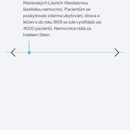
Mariánských Lázních Všeobecnou
lázeňskou nemocnici. Pacientům se
poskytovalo zdarma ubytování, strava a
léčení a do roku 1869 se zde vystřídalo asi
4000 pacientů. Nemocnice stála za
hotelem Stern.
1861
V roce
posta
s mod
lázenš
Samue
nekrv
se od
nemoc